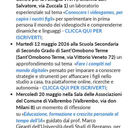
Salvatore, via Zuccala 1)
un laboratorio
Conoscere i videogames, per
esperienziale sul tema «
capire i nostri figli
» per sperimentare in prima
persona il mondo dei videogiochi e comprenderne
CLICCA QUI PER
dinamiche e linguaggi -
ISCRIVERTI
;
Martedì 12 maggio 2026 alla Scuola Secondaria
di Secondo Grado di Sant’Omobono Terme
(Sant’Omobono Terme, via Vittorio Veneto 72)
un
Fare i compiti nel
approfondimento sul tema
«
mondo digitale
» pensato per imparare a conoscere
strategie e strumenti per affiancare i figli nello
studio a casa, tra piattaforme online, ricerche e
CLICCA QUI PER ISCRIVERTI
autonomia -
;
Mercoledì 20 maggio nella Sala delle Associazioni
del Comune di Valbrembo (Valbrembo, via don
Milani 8)
un momento di riflessione
Educazione, formazione e crescita personale al
su «
tempo dell’IA
» guidato dal prof. Marco
Giganti dell’Università degli Studi di Bergamo, per