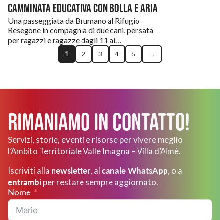
Camminata educativa con Bolla e Aria
Una passeggiata da Brumano al Rifugio
Resegone in compagnia di due cani, pensata
per ragazzi e ragazze dagli 11 ai…
1
2
3
4
5
→
Rimaniamo in Contatto!
Servizi, storie, eventi e risorse per vivere meglio
l’Ambito Territoriale Valle Imagna – Villa d’Almè.
newsletter
canale WhatsApp
Iscriviti alla
, al
, o a
entrambi
per restare sempre aggiornato.
Nome