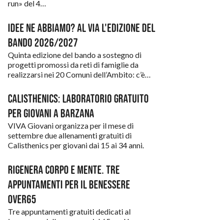
Lavoro
run» del 4…
Capizzone
Prima infanzia
Corna Imagna
Idee ne abbiamo? Al via l'edizione del
Salute
Bando 2026/2027
Costa Valle Imagna
Quinta edizione del bando a sostegno di
Scuola
Fuipiano Valle Imagna
progetti promossi da reti di famiglie da
realizzarsi nei 20 Comuni dell’Ambito: c’è…
Servizi
Locatello
Calisthenics: laboratorio gratuito
Sostegni
Paladina
per giovani a Barzana
Volontariato e cittadinanza attiva
Palazzago
VIVA Giovani organizza per il mese di
settembre due allenamenti gratuiti di
Roncola
Calisthenics per giovani dai 15 ai 34 anni.
Rota d’Imagna
Rigenera corpo e mente. Tre
Sant’Omobono Terme
appuntamenti per il benessere
over65
Strozza
Tre appuntamenti gratuiti dedicati al