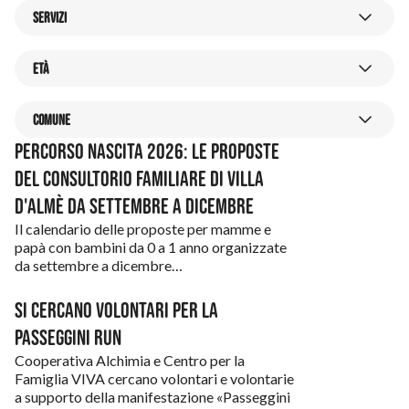
Adolescenti
SERVIZI
Anziani
Servizi
Abitare
ETÀ
Bambini e bambine
Caffè Sociali
età
0-3
Caregiver
COMUNE
Centro Famiglia
3-6
comune
Percorso nascita 2026: le proposte
Cultura e tempo libero
Almè
Crescere Insieme
del Consultorio familiare di Villa
6-13
Disabilità
Almenno San Bartolomeo
d'Almè da settembre a dicembre
Cura
14-35
Donne
Il calendario delle proposte per mamme e
Almenno San Salvatore
Giovani
papà con bambini da 0 a 1 anno organizzate
35+
Famiglia
da settembre a dicembre…
Barzana
Sportello Password
Formazione
Bedulita
Si cercano volontari per la
Passeggini Run
Genitori
Berbenno
Cooperativa Alchimia e Centro per la
Giovani
Famiglia VIVA cercano volontari e volontarie
Brumano
a supporto della manifestazione «Passeggini