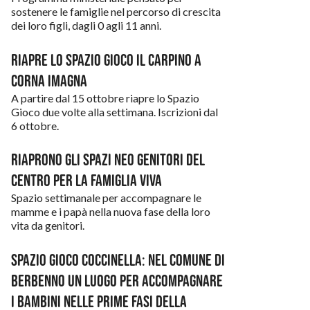
Genitori
Capizzone
sostenere le famiglie nel percorso di crescita
dei loro figli, dagli 0 agli 11 anni.
Giovani
Corna Imagna
Lavoro
Riapre lo Spazio Gioco Il Carpino a
Costa Valle Imagna
Corna Imagna
Prima infanzia
Fuipiano Valle Imagna
A partire dal 15 ottobre riapre lo Spazio
Salute
Gioco due volte alla settimana. Iscrizioni dal
Locatello
6 ottobre.
Scuola
Paladina
Riaprono gli Spazi Neo Genitori del
Servizi
Palazzago
Centro per la Famiglia VIVA
Sostegni
Spazio settimanale per accompagnare le
Roncola
mamme e i papà nella nuova fase della loro
Volontariato e cittadinanza attiva
vita da genitori.
Rota d’Imagna
Sant’Omobono Terme
Spazio Gioco Coccinella: nel Comune di
Berbenno un luogo per accompagnare
Strozza
i bambini nelle prime fasi della