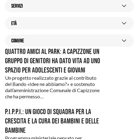
Adolescenti
SERVIZI
Ambiente e stili di vita
Servizi
Abitare
ETÀ
Anziani
Caffè Sociali
età
0-3
Bambini e bambine
COMUNE
Centro Famiglia
3-6
comune
Quattro amici al park: a Capizzone un
Caregiver
Almè
Crescere Insieme
gruppo di genitori ha dato vita ad uno
6-13
Casa
Almenno San Bartolomeo
spazio per adolescenti e giovani
Cura
14-35
Cultura e tempo libero
Un progetto realizzato grazie al contributo
Almenno San Salvatore
Giovani
del Bando «Idee ne abbiamo?» e sostenuto
35+
Disabilità
dall’amministrazione Comunale di Capizzone
Barzana
Sportello Password
che ha permesso…
Donne
Bedulita
P.I.P.P.I.: un gioco di squadra per la
Famiglia
Berbenno
crescita e la cura dei bambini e delle
Formazione
Brumano
bambine
Programma ministeriale pensato per