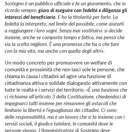
Sostegno è un pubblico ufficiale e fa un giuramento, che io
giuro di eseguire con fedeltà e diligenza gli
ricordo sempre:
interessi del beneficiario
. E ho la titolarità per farlo. La
fedeltà la interpreto, nel limite del possibile, come aiutarli
a raggiungere i loro sogni. Senza mai sostituirsi: si decide
insieme, anche se comporta tempo e fatica, ma penso che
sia la scelta migliore. È una promessa che ha a che fare
con la mia vita, ma anche con quella degli altri
».
Un modo concreto per promuovere un welfare di
comunità e prossimità che non lasci sole le persone, che
chiama in causa i cittadini ad agire una funzione di
cittadinanza attiva e solidale dialogando attivamente con
tutte le realtà e i servizi del territorio. «
È una funzione che
ci richiama all’articolo 3 della Costituzione, chiedendoci di
impegnarci tutti insieme per
rimuovere gli ostacoli che
limitano la libertà e l'eguaglianza dei cittadini.
Ci sono
delle responsabilità, ma è un lavoro che si fa insieme con i
servizi sociali, il giudice tutelare, le comunità dove le
persone vivono. L’Amministratore di Sostegno deve