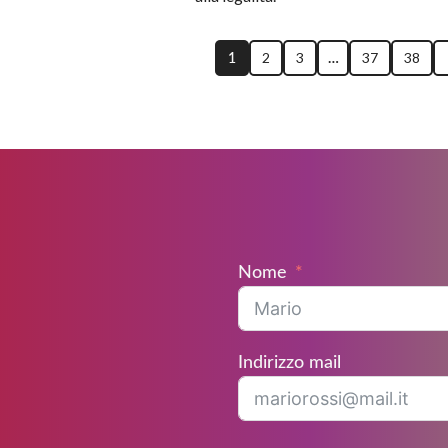
1
…
2
3
37
38
Nome
Indirizzo mail