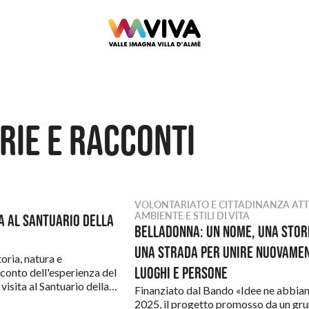
rie e racconti
VOLONTARIATO E CITTADINANZA ATT
AMBIENTE E STILI DI VITA
ta al Santuario della
Belladonna: un nome, una stor
una strada per unire nuovame
oria, natura e
luoghi e persone
cconto dell'esperienza del
 visita al Santuario della…
Finanziato dal Bando «Idee ne abbi
2025, il progetto promosso da un gr