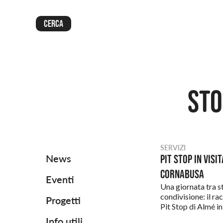
Cerca
Sto
SERVIZI
News
Pit Stop in visi
Cornabusa
Eventi
Una giornata tra st
condivisione: il ra
Progetti
Pit Stop di Almé in
Info utili