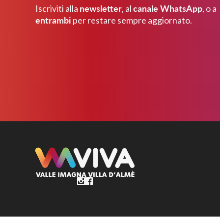
Palazzago
Volontariato e
newsletter
canale WhatsApp
Iscriviti alla
, al
, o a
cittadinanza attiva
entrambi
per restare sempre aggiornato.
Roncola
Rota d’Imagna
Sant’Omobono
Terme
Strozza
Valbrembo
Villa d’Almè