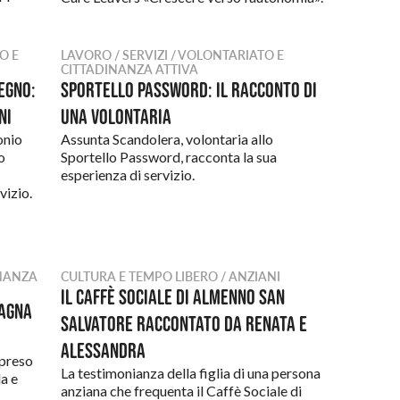
O E
LAVORO / SERVIZI / VOLONTARIATO E
CITTADINANZA ATTIVA
egno:
Sportello Password: il racconto di
ni
una volontaria
onio
Assunta Scandolera, volontaria allo
o
Sportello Password, racconta la sua
esperienza di servizio.
vizio.
INANZA
CULTURA E TEMPO LIBERO / ANZIANI
Il Caffè Sociale di Almenno San
magna
Salvatore raccontato da Renata e
Alessandra
 preso
La testimonianza della figlia di una persona
da e
anziana che frequenta il Caffè Sociale di