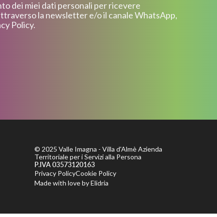
o dei miei dati personali per ricevere
ttraverso la newsletter e/o il canale WhatsApp,
cy Policy.
© 2025 Valle Imagna - Villa d'Almè Azienda
Territoriale per i Servizi alla Persona
P.IVA 03573120163
Privacy Policy
Cookie Policy
Made with love by
Elidria