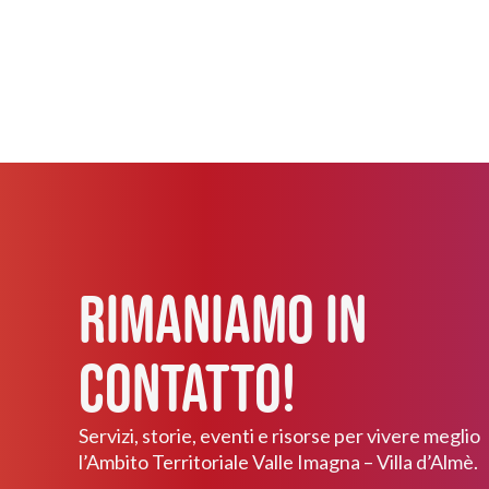
Salvatore
Donne
Barzana
Famiglia
Bedulita
Formazione
Berbenno
Genitori
Brumano
Giovani
Capizzone
Lavoro
Corna Imagna
Prima infanzia
Rimaniamo in
Costa Valle Imagna
Salute
Fuipiano Valle
Contatto!
Imagna
Scuola
Locatello
Servizi
Servizi, storie, eventi e risorse per vivere meglio
Paladina
Sostegni
l’Ambito Territoriale Valle Imagna – Villa d’Almè.