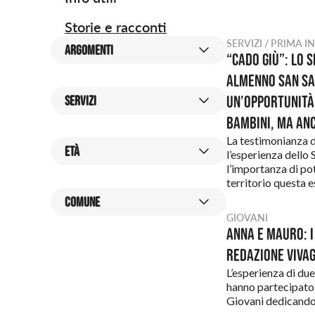
Storie e racconti
SERVIZI / PRIMA I
ARGOMENTI
“Cado giù”: lo S
argomenti
Almenno San Sa
Adolescenti
Un’opportunità 
SERVIZI
Ambiente e stili di
bambini, ma anc
Servizi
vita
Abitare
La testimonianza 
Anziani
ETÀ
l’esperienza dello
Caffè Sociali
l’importanza di po
età
Bambini e bambine
0-3
territorio questa 
Centro Famiglia
COMUNE
Caregiver
3-6
Crescere Insieme
GIOVANI
comune
Casa
Almè
Anna e Mauro: i
6-13
Cura
redazione VIVAG
Cultura e tempo
Almenno San
14-35
Giovani
L’esperienza di due
libero
Bartolomeo
hanno partecipato 
35+
Disabilità
Sportello Password
Almenno San
Giovani dedicando