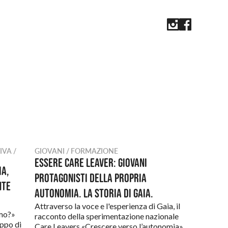
IVA /
GIOVANI / FORMAZIONE
Essere Care Leaver: giovani
ia,
protagonisti della propria
nte
autonomia. La storia di Gaia.
Attraverso la voce e l'esperienza di Gaia, il
amo?»
racconto della sperimentazione nazionale
uppo di
Care Leavers «Crescere verso l’autonomia».