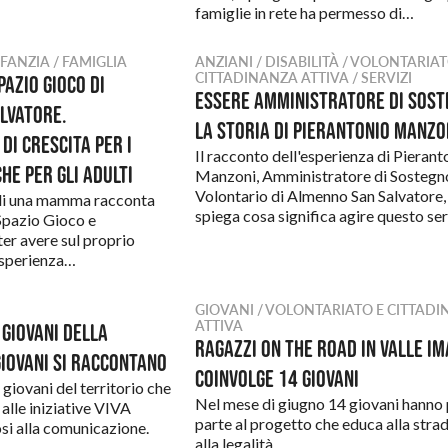
famiglie in rete ha permesso di…
NFANZIA / FAMIGLIA
ANZIANI / DISABILITÀ / VOLONTARIAT
CITTADINANZA ATTIVA / SERVIZI
pazio Gioco di
Essere Amministratore di Sost
lvatore.
la storia di Pierantonio Manzo
di crescita per i
Il racconto dell'esperienza di Pierant
he per gli adulti
Manzoni, Amministratore di Sostegn
Volontario di Almenno San Salvatore,
di una mamma racconta
spiega cosa significa agire questo ser
 Spazio Gioco e
ter avere sul proprio
esperienza…
GIOVANI / VOLONTARIATO E CITTAD
ATTIVA
 giovani della
Ragazzi On The Road in Valle I
iovani si raccontano
coinvolge 14 giovani
 giovani del territorio che
Nel mese di giugno 14 giovani hanno
alle iniziative VIVA
parte al progetto che educa alla stra
si alla comunicazione.
alla legalità.